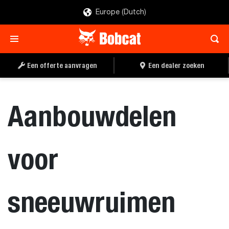
Europe (Dutch)
Een offerte aanvragen
Een dealer zoeken
Aanbouwdelen
voor
sneeuwruimen