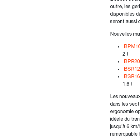
outre, les g
disponibles d
seront aussi 
Nouvelles ma
BPM16
2 t
BPR20
BSR12
BSR16
1,6 t
Les nouveau
dans les sect
ergonomie opt
idéale du tra
jusqu’à 6 km/h
remarquable f