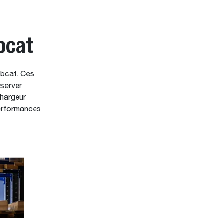
bcat
obcat. Ces
nserver
chargeur
performances