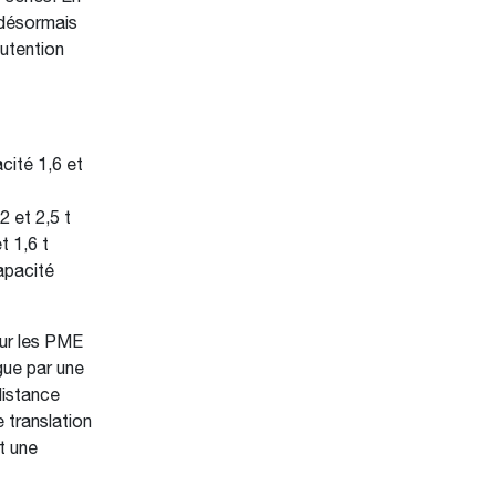
 désormais
nutention
cité 1,6 et
2 et 2,5 t
t 1,6 t
capacité
ur les PME
gue par une
distance
 translation
t une