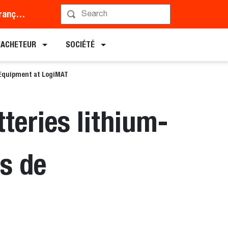
Middle East and Africa (Français)
L’ACHETEUR
SOCIÉTÉ
 Equipment at LogiMAT
teries lithium-
es de