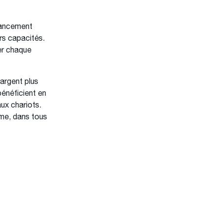
lancement
rs capacités.
er chaque
hargent plus
bénéficient en
ux chariots.
rme, dans tous