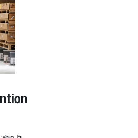
ntion
séries. En