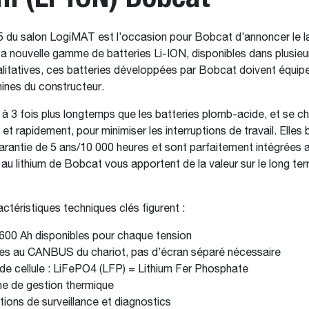
25 du salon LogiMAT est l’occasion pour Bobcat d’annoncer le 
a nouvelle gamme de batteries Li-ION, disponibles dans plusieu
alitatives, ces batteries développées par Bobcat doivent équip
ines du constructeur.
2 à 3 fois plus longtemps que les batteries plomb-acide, et se c
t rapidement, pour minimiser les interruptions de travail. Elles 
arantie de 5 ans/10 000 heures et sont parfaitement intégrées a
 au lithium de Bobcat vous apportent de la valeur sur le long te
ctéristiques techniques clés figurent :
600 Ah disponibles pour chaque tension
es au CANBUS du chariot, pas d’écran séparé nécessaire
de cellule : LiFePO4 (LFP) = Lithium Fer Phosphate
 de gestion thermique
tions de surveillance et diagnostics