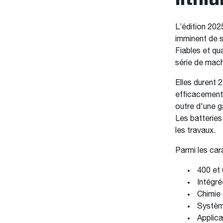
L’édition 20
imminent de s
Fiables et qu
série de mach
Elles durent 
efficacement e
outre d'une g
Les batteries
les travaux.
Parmi les cara
400 et 
Intégré
Chimie 
Système
Applica