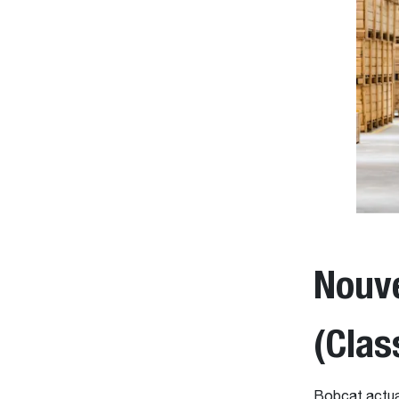
Nouve
(Clas
Bobcat actual