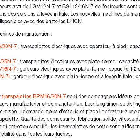
erbeurs actuels LSM12N-7 et BSL12/16N-7 de l’entreprise sont
ans des versions à levée initiale. Les nouvelles machines de ma
disponibles avec des batteries Li-ION.
chines de manutention :
/20N-7
: transpalettes électriques avec opérateur à pied : capa
/25N-7
: transpalettes électriques avec plate-forme : capacité 
/16N-7
: gerbeurs électriques avec plate-forme : capacité 1,2 e
N-7i
: gerbeur électrique avec plate-forme et à levée initiale : 
x
transpalettes BPM16/20N-7
sont des compagnons idéaux po
eurs manufacturier et de manutention. Leur long timon se distin
imisée. Il demande moins d’efforts et place l’opérateur à une 
nspalette. Qualité des composants, fabrication solide, vitesse de
 et entretien simplifié : les transpalettes de cette série affichen
iabilité dans toutes leurs tâches.