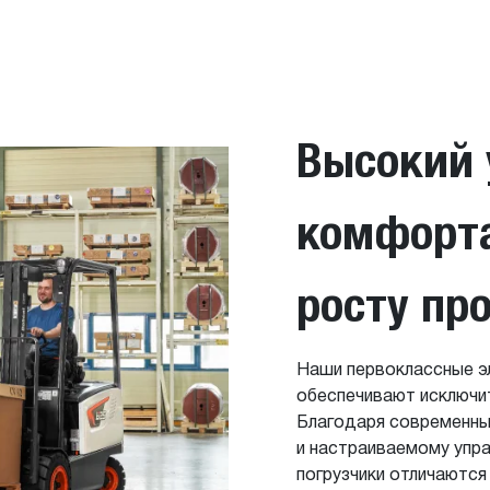
Высокий 
комфорта
росту пр
Наши первоклассные эл
обеспечивают исключи
Благодаря современн
и настраиваемому упра
погрузчики отличаютс