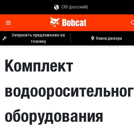
CIS (русский)
ЗАПРОС ЦЕНЫ
ПОИСК ДИЛЕРА
Запросить предложение на
Поиск дилера
технику
Комплект
водооросительног
оборудования