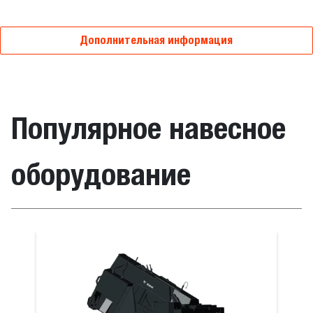
Дополнительная информация
Популярное навесное
оборудование
илы
Поворотна