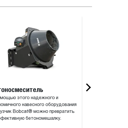
Лазерное оборудование
тоносмеситель
Бульдозерны
омощью этого надежного и
Превратите свой 
номичного навесного оборудования
компактный гусен
рузчик Bobcat® можно превратить
оснащенный отва
ффективную бетономешалку.