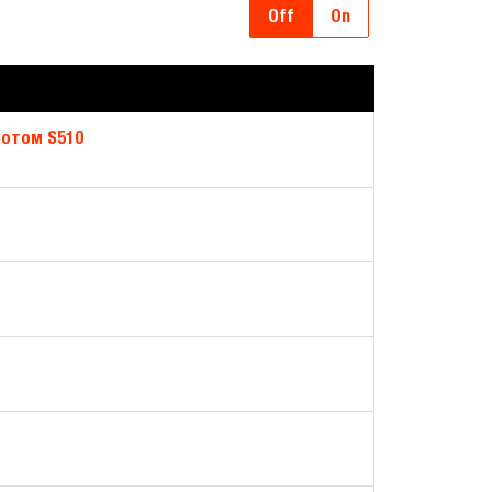
Off
On
ротом S510