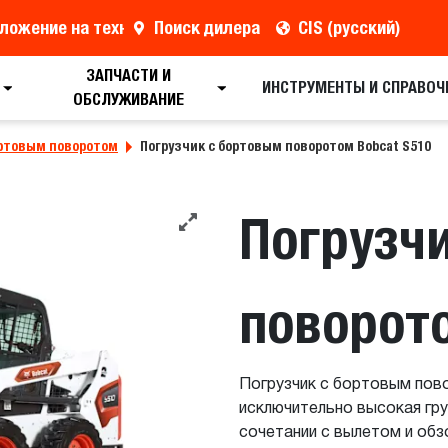
ложение на технику
Поиск дилера
CIS (русский)
ЗАПЧАСТИ И
Поиск дилера
Запрос брошюры
Резерв
ИНСТРУМЕНТЫ И СПРАВОЧ
ОБСЛУЖИВАНИЕ
ортовым поворотом
Погрузчик с бортовым поворотом Bobcat S510
Погрузч
поворот
Погрузчик с бортовым пов
исключительно высокая гр
сочетании с вылетом и об