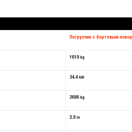
Погрузчик с бортовым пово
1619
kg
34.4
kW
2686
kg
2.9
m