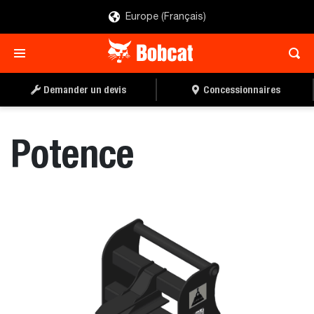
Europe (Français)
TROUVER UN
DEMANDER UN DEVIS
CONCESSIONNAIRE
Demander un devis
Concessionnaires
Potence