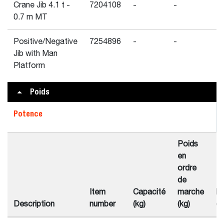
Crane Jib 4.1 t -
7204108
-
-
8
0.7 m MT
Positive/Negative
7254896
-
-
-
Jib with Man
Platform
Poids
Potence
Poids
en
ordre
de
Po
Item
Capacité
marche
l’
Description
number
(kg)
(kg)
(k