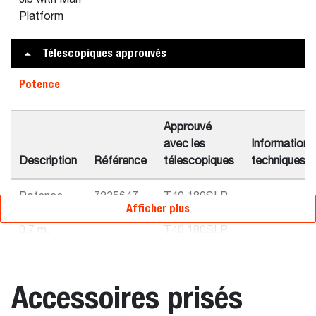
Jib with Man
Platform
Télescopiques approuvés
Potence
Approuvé
avec les
Informations
Description
Référence
télescopiques
techniques
Potence
7235647
T40.180SLP
-
Afficher plus
de 4,1 t-
75 V série R,
0,7 m,
T40.180SLP
fixation QT
100 IIIA
série R,
TL26.60 75
Accessoires prisés
série R avec
cabine