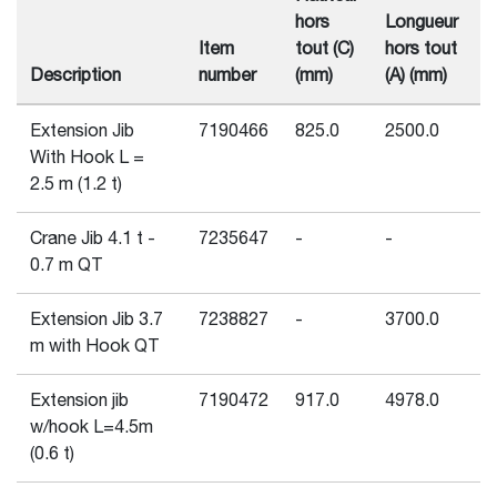
hors
Longueur
h
Item
tout (C)
hors tout
t
Description
number
(mm)
(A) (mm)
(
Extension Jib
7190466
825.0
2500.0
4
With Hook L =
2.5 m (1.2 t)
Crane Jib 4.1 t -
7235647
-
-
8
0.7 m QT
Extension Jib 3.7
7238827
-
3700.0
9
m with Hook QT
Extension jib
7190472
917.0
4978.0
5
w/hook L=4.5m
(0.6 t)