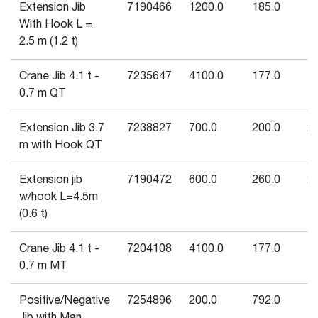
Extension Jib
7190466
1200.0
185.0
18
With Hook L =
2.5 m (1.2 t)
Crane Jib 4.1 t -
7235647
4100.0
177.0
17
0.7 m QT
Extension Jib 3.7
7238827
700.0
200.0
20
m with Hook QT
Extension jib
7190472
600.0
260.0
26
w/hook L=4.5m
(0.6 t)
Crane Jib 4.1 t -
7204108
4100.0
177.0
17
0.7 m MT
Positive/Negative
7254896
200.0
792.0
79