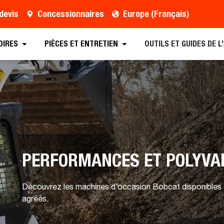
devis
Concessionnaires
Europe (Français)
Accessoires actuels
Demander un devis
Tr
OIRES
PIÈCES ET ENTRETIEN
OUTILS ET GUIDES DE 
PERFORMANCES ET POLYVA
Découvrez les machines d’occasion Bobcat disponibles à
agréés.