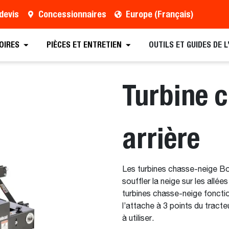
devis
Concessionnaires
Europe (Français)
Trouver un concessionnaire
Demander une brochure
OIRES
PIÈCES ET ENTRETIEN
OUTILS ET GUIDES DE 
Turbine 
arrière
Les turbines chasse-neige Bo
souffler la neige sur les allée
turbines chasse-neige fonction
l’attache à 3 points du tracte
à utiliser.