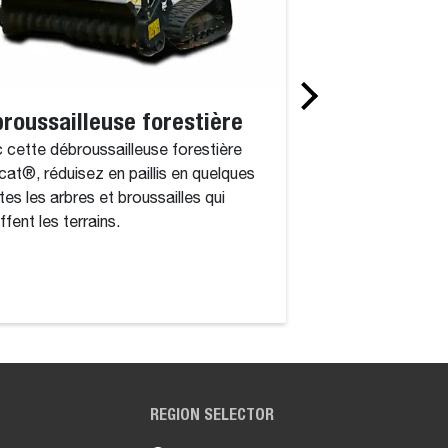
roussailleuse forestière
Broyeurs rota
 cette débroussailleuse forestière
Le broyeur rotatif 
at®, réduisez en paillis en quelques
puissant qui compr
tes les arbres et broussailles qui
entraîné par un mot
ffent les terrains.
entièrement intégré
REGION SELECTOR