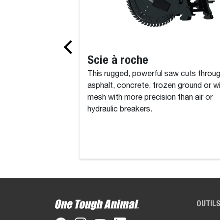
Scie à roche
This rugged, powerful saw cuts throu
asphalt, concrete, frozen ground or w
mesh with more precision than air or
hydraulic breakers.
OUTILS