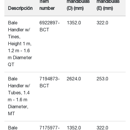
Item
mandíbulas
mandíbulas
(
Descripción
number
(D) (mm)
(E) (mm)
(
Bale
6922897-
1352.0
322.0
-
Handler w/
BCT
Tines,
Height 1 m,
1.2 m - 1.6
m Diameter
QT
Bale
7194873-
2624.0
253.0
-
Handler w/
BCT
Tubes, 1.4
m - 1.6 m
Diameter,
MT
Bale
7175977-
1352.0
322.0
-