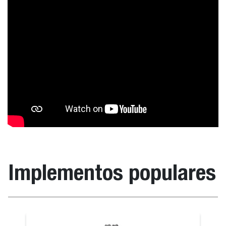
Implementos populares
anieves
Unidad perf