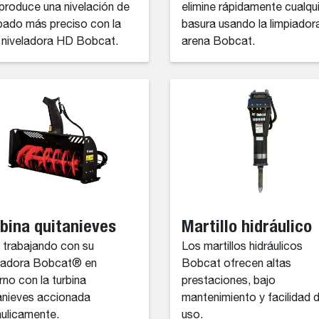
produce una nivelación de
elimine rápidamente cualqu
ado más preciso con la
basura usando la limpiador
 niveladora HD Bobcat.
arena Bobcat.
bina quitanieves
Martillo hidráulico
 trabajando con su
Los martillos hidráulicos
gadora Bobcat® en
Bobcat ofrecen altas
erno con la turbina
prestaciones, bajo
anieves accionada
mantenimiento y facilidad 
áulicamente.
uso.