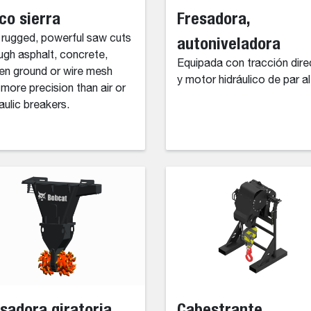
co sierra
Fresadora,
 rugged, powerful saw cuts
autoniveladora
ugh asphalt, concrete,
Equipada con tracción dire
en ground or wire mesh
y motor hidráulico de par al
 more precision than air or
aulic breakers.
sadora giratoria
Cabestrante