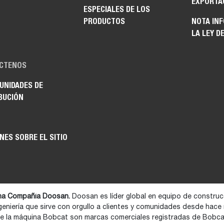
EXPORTA
ESPECIALES DE LOS
PRODUCTOS
NOTA IN
LA LEY D
CTENOS
UNIDADES DE
BUCIÓN
NES SOBRE EL SITIO
na Compañía Doosan.
Doosan es líder global en equipo de construcc
geniería que sirve con orgullo a clientes y comunidades desde hace
de la máquina Bobcat son marcas comerciales registradas de Bobc