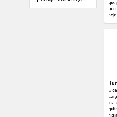
Trabajos forestales
(29)
que 
acab
hoja
Tur
Siga
car
invi
quit
hidr