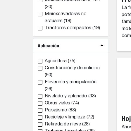
Miniexcavadoras de 6-10 t
(20)
La f
Miniexcavadoras no
pote
actuales
(18)
tamb
Tractores compactos
(19)
moto
comp
Aplicación
Agricultura
(75)
Construcción y demolicion
(90)
Elevación y manipulación
(26)
Nivelado y aplanado
(33)
Obras viales
(74)
Paisajismo
(83)
Hoj
Reciclaje y limpieza
(72)
Retirada de nieve
(28)
Ahor