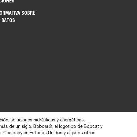
CIONES
FORMATIVA SOBRE
E DATOS
ión, soluciones hidráulicas y energéticas,
 más de un siglo. Bobcat®, el logotipo de Bobcat y
at Company en Estados Unidos y algunos otros