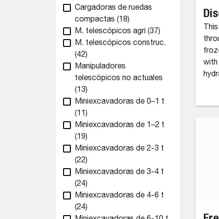
Cargadoras de ruedas
Dis
compactas
(18)
This
M. telescópicos agri
(37)
thro
M. telescópicos construc.
froz
(42)
with
Manipuladores
hydr
telescópicos no actuales
(13)
Miniexcavadoras de 0–1 t
(11)
Miniexcavadoras de 1–2 t
(19)
Miniexcavadoras de 2-3 t
(22)
Miniexcavadoras de 3-4 t
(24)
Miniexcavadoras de 4-6 t
(24)
Fre