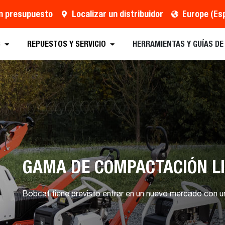
un presupuesto
Localizar un distribuidor
Europe (Es
o
Distribuidor
Programar una demostración
S
REPUESTOS Y SERVICIO
HERRAMIENTAS Y GUÍAS D
GAMA DE COMPACTACIÓN L
Bobcat tiene previsto entrar en un nuevo mercado con