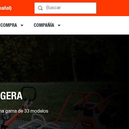
pañol)
Solicitar un Presupues
E COMPRA
COMPAÑÍA
IGERA
 una gama de 33 modelos