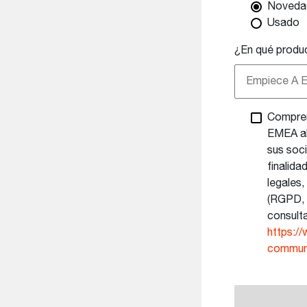
Noveda
Usado
¿En qué produ
Empiece A Es
Compren
EMEA al
sus soc
finalida
legales
(RGPD, 
consult
https:/
commun