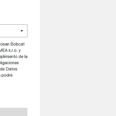
Doosan Bobcat
EA s.r.o. y
plimiento de la
bligaciones
 de Datos
n podré