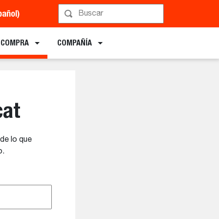
pañol)
E COMPRA
COMPAÑÍA
cat
de lo que
o.